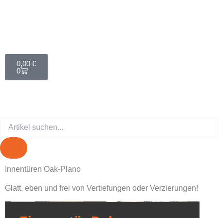
Zum
Inhalt
springen
Warenkorb
0,00
€
0
Suche
Innentüren Oak-Plano
Glatt, eben und frei von Vertiefungen oder Verzierungen!