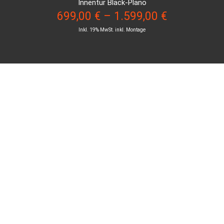
Innentür Black-Plano
699,00
€
–
1.599,00
€
Inkl. 19% MwSt. inkl. Montage