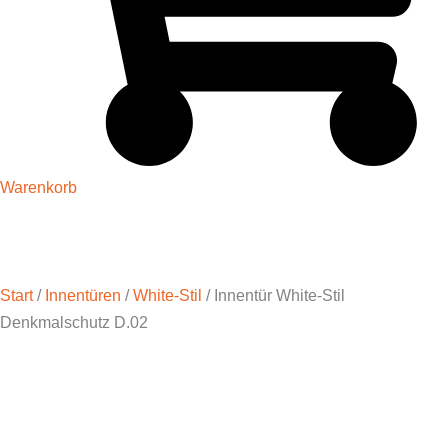
Warenkorb
Start
/
Innentüren
/
White-Stil
/ Innentür White-Stil
Denkmalschutz D.02