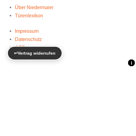
Über Niedermaier
Türenlexikon
Impressum
Datenschutz
AGB
↩
Vertrag widerrufen
Widerrufsbelehrung
i
i
i
i
i
i
i
Innentüren