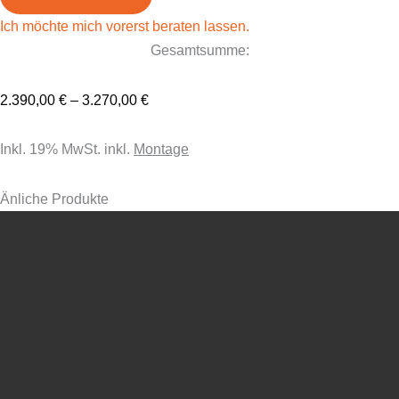
Ich möchte mich vorerst beraten lassen.
Gesamtsumme:
2.390,00
€
–
3.270,00
€
Inkl. 19% MwSt. inkl.
Montage
Änliche Produkte