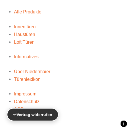
Alle Produkte
Innentüren
Haustüren
Loft Türen
Informatives
Über Niedermaier
Türenlexikon
Impressum
Datenschutz
AGB
↩
Vertrag widerrufen
Widerrufsbelehrung
i
i
i
i
i
i
i
i
i
i