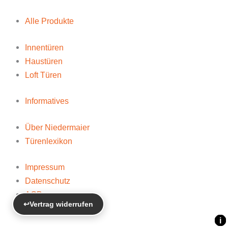
Alle Produkte
Innentüren
Haustüren
Loft Türen
Informatives
Über Niedermaier
Türenlexikon
Impressum
Datenschutz
AGB
↩
Vertrag widerrufen
Widerrufsbelehrung
i
i
i
i
i
i
i
i