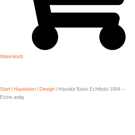
Warenkorb
Start
/
Haustüren
/
Design
/ Haustür Basic Echtholz 1004 –
Eiche astig